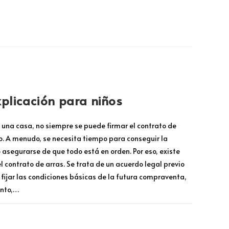
AGOSTO 6, 2025
xplicación para niños
na casa, no siempre se puede firmar el contrato de
. A menudo, se necesita tiempo para conseguir la
 asegurarse de que todo está en orden. Por eso, existe
el contrato de arras. Se trata de un acuerdo legal previo
 fijar las condiciones básicas de la futura compraventa,
anto,…
MARZO 27, 2025