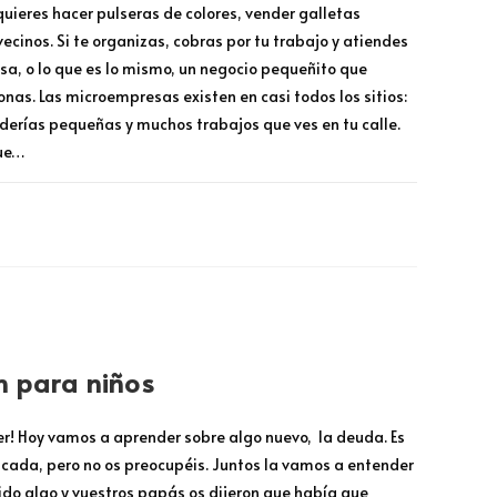
uieres hacer pulseras de colores, vender galletas
vecinos. Si te organizas, cobras por tu trabajo y atiendes
sa, o lo que es lo mismo, un negocio pequeñito que
as. Las microempresas existen en casi todos los sitios:
derías pequeñas y muchos trabajos que ves en tu calle.
que…
MARZO 13, 2026
n para niños
r! Hoy vamos a aprender sobre algo nuevo, la deuda. Es
ada, pero no os preocupéis. Juntos la vamos a entender
ido algo y vuestros papás os dijeron que había que