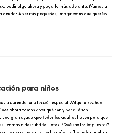
so, pedir algo ahora y pagarlo más adelante. ¡Vamos a
na deuda? A ver mis pequeños, imaginemos que queréis
DICIEMBRE 5, 2025
cación para niños
mos a aprender una lección especial. ¿Alguna vez han
ues ahora vamos a ver qué son y por qué son
o una gran ayuda que todos los adultos hacen para que
s. ¡Vamos a descubrirlo juntos! ¿Qué son los impuestos?
son un poco como una hucha mágica. Todos los adultos,