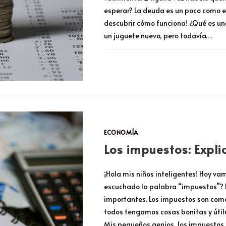
esperar? La deuda es un poco como e
descubrir cómo funciona! ¿Qué es u
un juguete nuevo, pero todavía…
COMENTARIOS DESACTIVADOS
ECONOMÍA
Los impuestos: Expli
¡Hola mis niños inteligentes! Hoy va
escuchado la palabra “impuestos”? P
importantes. Los impuestos son com
todos tengamos cosas bonitas y útile
Mis pequeños genios, los impuestos 