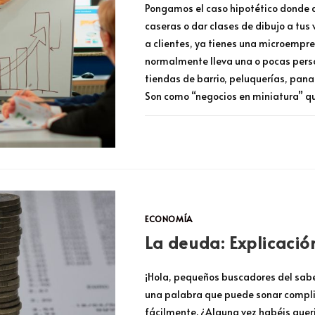
Pongamos el caso hipotético donde q
caseras o dar clases de dibujo a tus 
a clientes, ya tienes una microempre
normalmente lleva una o pocas person
tiendas de barrio, peluquerías, pana
Son como “negocios en miniatura” 
COMENTARIOS DESACTIVADOS
ECONOMÍA
La deuda: Explicació
¡Hola, pequeños buscadores del sabe
una palabra que puede sonar complic
fácilmente. ¿Alguna vez habéis quer