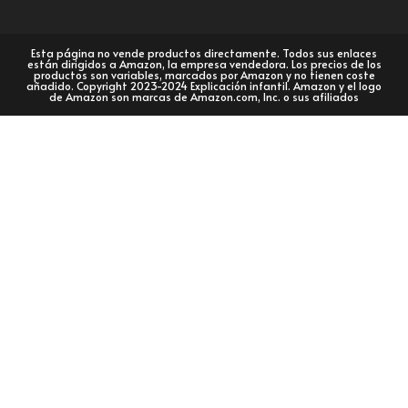
Esta página no vende productos directamente. Todos sus enlaces
están dirigidos a Amazon, la empresa vendedora. Los precios de los
productos son variables, marcados por Amazon y no tienen coste
añadido. Copyright 2023-2024 Explicación infantil. Amazon y el logo
de Amazon son marcas de Amazon.com, Inc. o sus afiliados