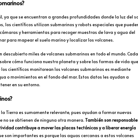
ubmarinos?
il, ya que se encuentran a grandes profundidades donde la luz del so
os, los científicos utilizan submarinos y robots especiales que puede
an cámaras y herramientas para recoger muestras de lava y agua del
nar para mapear el suelo marino y localizar los volcanes.
an descubierto miles de volcanes submarinos en todo el mundo. Cada
sobre cómo funciona nuestro planeta y sobre las formas de vida qu
e los científicos monitorean los volcanes submarinos es mediante
ua o movimientos en el fondo del mar. Estos datos les ayudan a
tener en su entorno.
inos?
de la Tierra es sumamente relevante, pues ayudan a formar nuevas
que no se obtienen de ninguna otra manera.
También son responsable
tividad contribuye a mover las placas tectónicas y a liberar energía
que son importantes es porque las aguas cercanas a estos volcanes