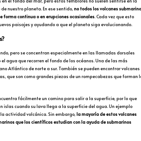
n el fondo del mar, pero estos temblores no suelen sentirse en la
 de nuestro planeta. En ese sentido,
no todos los volcanes submarin
 de forma continua o en erupciones ocasionales
. Cada vez que esto
uevos paisajes y ayudando a que el planeta siga evolucionando.
s?
ndo, pero se concentran especialmente en las llamadas dorsales
el agua que recorren el fondo de los océanos. Una de las más
céano Atlántico de norte a sur. También se pueden encontrar volcanes
icas, que son como grandes piezas de un rompecabezas que forman l
uentra fácilmente un camino para salir a la superficie, por lo que
islas cuando su lava llega a la superficie del agua. Un ejemplo
 la actividad volcánica. Sin embargo,
la mayoría de estos volcanes
rinos que los científicos estudian con la ayuda de submarinos