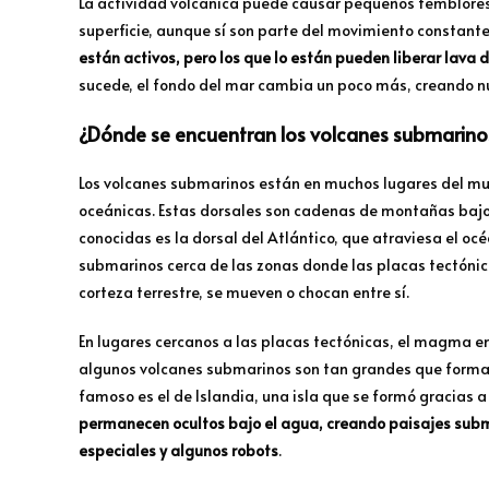
La actividad volcánica puede causar pequeños temblores e
superficie, aunque sí son parte del movimiento constante
están activos, pero los que lo están pueden liberar lava
sucede, el fondo del mar cambia un poco más, creando n
¿Dónde se encuentran los volcanes submarino
Los volcanes submarinos están en muchos lugares del mu
oceánicas. Estas dorsales son cadenas de montañas bajo 
conocidas es la dorsal del Atlántico, que atraviesa el o
submarinos cerca de las zonas donde las placas tectón
corteza terrestre, se mueven o chocan entre sí.
En lugares cercanos a las placas tectónicas, el magma enc
algunos volcanes submarinos son tan grandes que forman 
famoso es el de Islandia, una isla que se formó gracias a
permanecen ocultos bajo el agua, creando paisajes subma
especiales y algunos robots
.