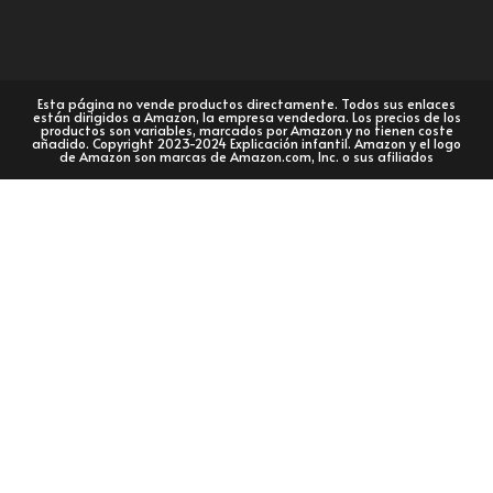
Esta página no vende productos directamente. Todos sus enlaces
están dirigidos a Amazon, la empresa vendedora. Los precios de los
productos son variables, marcados por Amazon y no tienen coste
añadido. Copyright 2023-2024 Explicación infantil. Amazon y el logo
de Amazon son marcas de Amazon.com, Inc. o sus afiliados