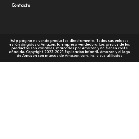
Contacto
Esta página no vende productos directamente. Todos sus enlaces
están dirigidos a Amazon, la empresa vendedora. Los precios de los
productos son variables, marcados por Amazon y no tienen coste
añadido. Copyright 2023-2024 Explicación infantil. Amazon y el logo
de Amazon son marcas de Amazon.com, Inc. o sus afiliados