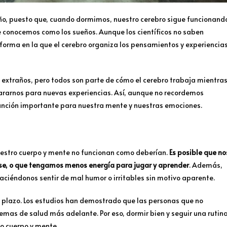
eño, puesto que, cuando dormimos, nuestro cerebro sigue funcionand
 conocemos como los sueños. Aunque los científicos no saben
orma en la que el cerebro organiza los pensamientos y experiencia
 extraños, pero todos son parte de cómo el cerebro trabaja mientra
rarnos para nuevas experiencias. Así, aunque no recordemos
unción importante para nuestra mente y nuestras emociones.
uestro cuerpo y mente no funcionan como deberían.
Es posible que no
se, o que tengamos menos energía para jugar y aprender
. Además,
aciéndonos sentir de mal humor o irritables sin motivo aparente.
 plazo. Los estudios han demostrado que las personas que no
as de salud más adelante. Por eso, dormir bien y seguir una rutin
o cuerpo y mente.