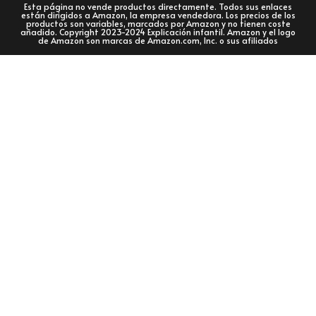
Esta página no vende productos directamente. Todos sus enlaces
están dirigidos a Amazon, la empresa vendedora. Los precios de los
productos son variables, marcados por Amazon y no tienen coste
añadido. Copyright 2023-2024 Explicación infantil. Amazon y el logo
de Amazon son marcas de Amazon.com, Inc. o sus afiliados