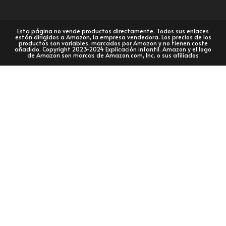
Esta página no vende productos directamente. Todos sus enlaces
están dirigidos a Amazon, la empresa vendedora. Los precios de los
productos son variables, marcados por Amazon y no tienen coste
añadido. Copyright 2023-2024 Explicación infantil. Amazon y el logo
de Amazon son marcas de Amazon.com, Inc. o sus afiliados