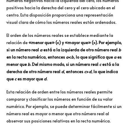
números negativos hacia la izquierda del cero, los números
positivos hacia la derecha del cero y el cero ubicado en el
centro. Esta disposición proporciona una representación
visual clara de cómo los números reales están ordenados.
El orden de los números reales se establece mediante la
relación de
«menor que» (<) y «mayor que» (>). Por ejemplo,
si un número real
a
está a la izquierda de otro número real
b
en la recta numérica, entonces
a
<
b
, lo que significa que
a
es
menor que
b
. Del mismo modo, si un número real
c
está a la
derecha de otro número real
d
, entonces
c
>
d
, lo que indica
que
c
es mayor que
d
.
Esta relación de orden entre los números reales permite
comparar y clasificar los números en función de su valor
numérico. Por ejemplo, se puede determinar fácilmente si un
número real es mayor o menor que otro número real al
observar sus posiciones relativas en la recta numérica.