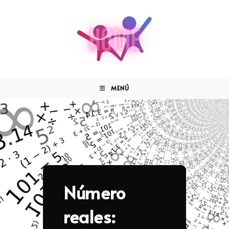
MENÚ
Número
reales: