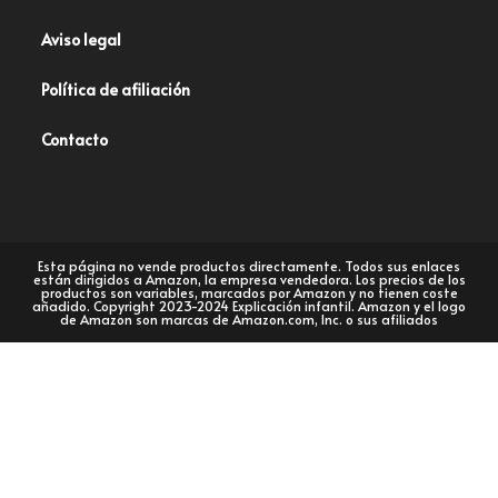
Aviso legal
Política de afiliación
Contacto
Esta página no vende productos directamente. Todos sus enlaces
están dirigidos a Amazon, la empresa vendedora. Los precios de los
productos son variables, marcados por Amazon y no tienen coste
añadido. Copyright 2023-2024 Explicación infantil. Amazon y el logo
de Amazon son marcas de Amazon.com, Inc. o sus afiliados