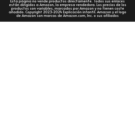
Esta página no vende productos directamente. Todos sus enlaces
están dirigidos a Amazon, la empresa vendedora. Los precios de los
productos son variables, marcados por Amazon y no tienen coste
añadido. Copyright 2023-2024 Explicación infantil. Amazon y el logo
de Amazon son marcas de Amazon.com, Inc. o sus afiliados