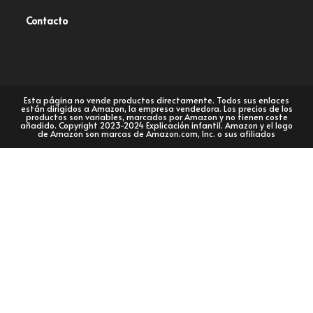
Contacto
Esta página no vende productos directamente. Todos sus enlaces
están dirigidos a Amazon, la empresa vendedora. Los precios de los
productos son variables, marcados por Amazon y no tienen coste
añadido. Copyright 2023-2024 Explicación infantil. Amazon y el logo
de Amazon son marcas de Amazon.com, Inc. o sus afiliados