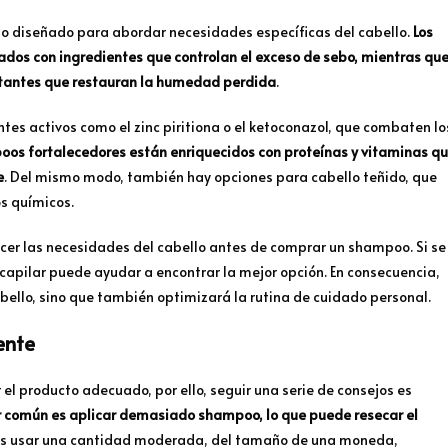
o diseñado para abordar necesidades específicas del cabello.
Los
dos con ingredientes que controlan el exceso de sebo, mientras qu
atantes que restauran la humedad perdida
.
tes activos como el zinc piritiona o el ketoconazol, que combaten lo
poos fortalecedores están enriquecidos con proteínas y vitaminas q
e
. Del mismo modo, también hay opciones para cabello teñido, que
os químicos.
nocer las necesidades del cabello antes de comprar un shampoo. Si se
capilar puede ayudar a encontrar la mejor opción. En consecuencia,
abello, sino que también optimizará la rutina de cuidado personal.
ente
el producto adecuado, por ello, seguir una serie de consejos es
r común es aplicar demasiado shampoo, lo que puede resecar el
to es usar una cantidad moderada, del tamaño de una moneda,