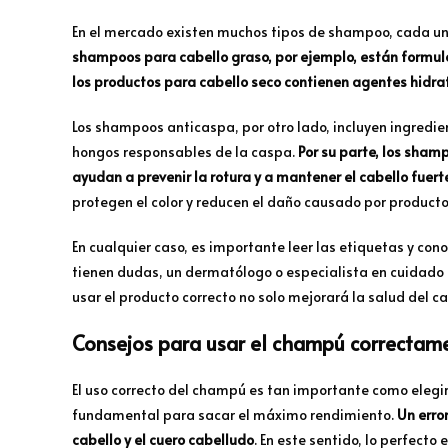
En el mercado existen muchos tipos de shampoo, cada un
shampoos para cabello graso, por ejemplo, están formula
los productos para cabello seco contienen agentes hidr
Los shampoos anticaspa, por otro lado, incluyen ingredien
hongos responsables de la caspa.
Por su parte, los sham
ayudan a prevenir la rotura y a mantener el cabello fuert
protegen el color y reducen el daño causado por product
En cualquier caso, es importante leer las etiquetas y co
tienen dudas, un dermatólogo o especialista en cuidado 
usar el producto correcto no solo mejorará la salud del c
Consejos para usar el champú correctam
El uso correcto del champú es tan importante como elegir 
fundamental para sacar el máximo rendimiento.
Un erro
cabello y el cuero cabelludo
. En este sentido, lo perfec