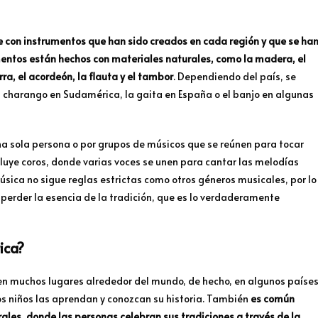
e con instrumentos que han sido creados en cada región y que se ha
mentos están hechos con materiales naturales, como la madera, el
rra, el acordeón, la flauta y el tambor
. Dependiendo del país, se
 charango en Sudamérica, la gaita en España o el banjo en algunas
na sola persona o por grupos de músicos que se reúnen para tocar
cluye coros, donde varias voces se unen para cantar las melodías
úsica no sigue reglas estrictas como otros géneros musicales, por lo
 perder la esencia de la tradición, que es lo verdaderamente
ica?
 en muchos lugares alrededor del mundo, de hecho, en algunos paíse
los niños las aprendan y conozcan su historia. También
es común
urales, donde las personas celebran sus tradiciones a través de la