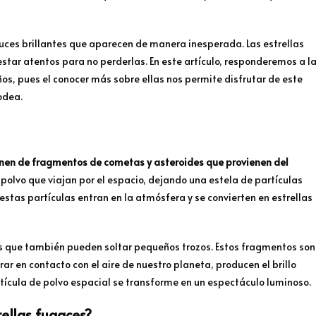
 luces brillantes que aparecen de manera inesperada. Las estrellas
star atentos para no perderlas. En este artículo, responderemos a l
os, pues el conocer más sobre ellas nos permite disfrutar de este
odea.
vienen de fragmentos de cometas y asteroides que provienen del
y polvo que viajan por el espacio, dejando una estela de partículas
estas partículas entran en la atmósfera y se convierten en estrellas
les que también pueden soltar pequeños trozos. Estos fragmentos son
r en contacto con el aire de nuestro planeta, producen el brillo
tícula de polvo espacial se transforme en un espectáculo luminoso.
rellas fugaces?