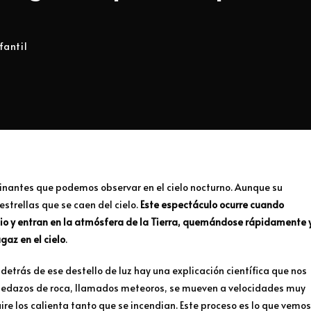
fantil
inantes que podemos observar en el cielo nocturno. Aunque su
strellas que se caen del cielo.
Este espectáculo ocurre cuando
io y entran en la atmósfera de la Tierra, quemándose rápidamente 
gaz en el cielo
.
etrás de ese destello de luz hay una explicación científica que nos
pedazos de roca, llamados meteoros, se mueven a velocidades muy
aire los calienta tanto que se incendian. Este proceso es lo que vemos