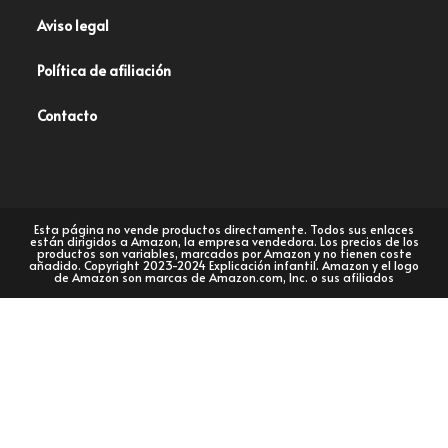
Aviso legal
Política de afiliación
Contacto
Esta página no vende productos directamente. Todos sus enlaces
están dirigidos a Amazon, la empresa vendedora. Los precios de los
productos son variables, marcados por Amazon y no tienen coste
añadido. Copyright 2023-2024 Explicación infantil. Amazon y el logo
de Amazon son marcas de Amazon.com, Inc. o sus afiliados