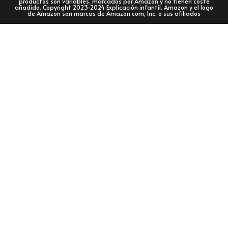
productos son variables, marcados por Amazon y no tienen coste
añadido. Copyright 2023-2024 Explicación infantil. Amazon y el logo
de Amazon son marcas de Amazon.com, Inc. o sus afiliados