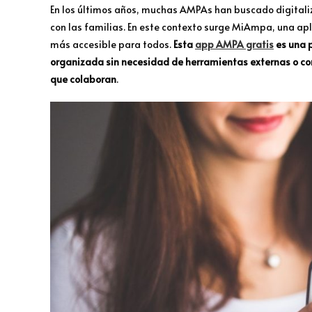
En los últimos años, muchas AMPAs han buscado digitaliz
con las familias. En este contexto surge MiAmpa, una apl
más accesible para todos.
Esta
app AMPA gratis
es una 
organizada sin necesidad de herramientas externas o co
que colaboran
.