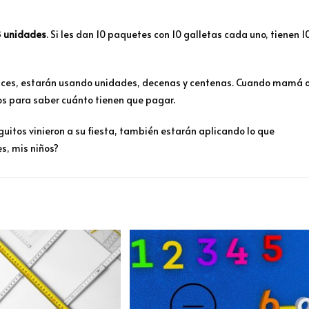
8
unidades
. Si les dan 10 paquetes con 10 galletas cada uno, tienen 1
dulces, estarán usando unidades, decenas y centenas. Cuando mamá 
s para saber cuánto tienen que pagar.
itos vinieron a su fiesta, también estarán aplicando lo que
s, mis niños?