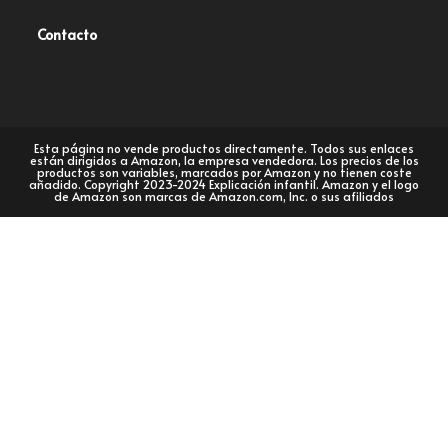
Contacto
Esta página no vende productos directamente. Todos sus enlaces
están dirigidos a Amazon, la empresa vendedora. Los precios de los
productos son variables, marcados por Amazon y no tienen coste
añadido. Copyright 2023-2024 Explicación infantil. Amazon y el logo
de Amazon son marcas de Amazon.com, Inc. o sus afiliados