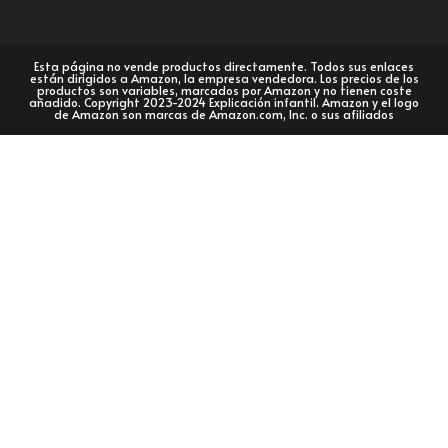
Esta página no vende productos directamente. Todos sus enlaces
están dirigidos a Amazon, la empresa vendedora. Los precios de los
productos son variables, marcados por Amazon y no tienen coste
añadido. Copyright 2023-2024 Explicación infantil. Amazon y el logo
de Amazon son marcas de Amazon.com, Inc. o sus afiliados