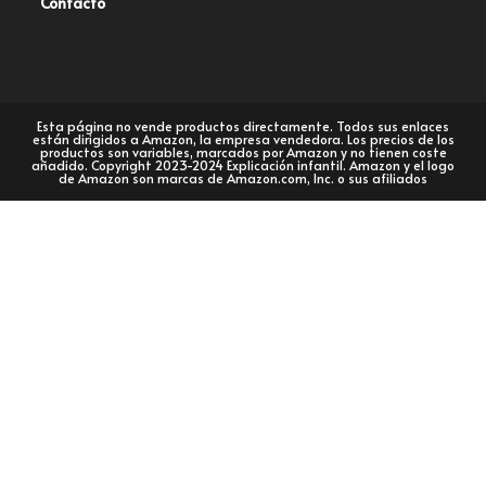
Contacto
Esta página no vende productos directamente. Todos sus enlaces
están dirigidos a Amazon, la empresa vendedora. Los precios de los
productos son variables, marcados por Amazon y no tienen coste
añadido. Copyright 2023-2024 Explicación infantil. Amazon y el logo
de Amazon son marcas de Amazon.com, Inc. o sus afiliados