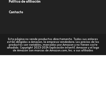
Política de afiliación
Contacto
Esta página no vende productos directamente. Todos sus enlaces
están dirigidos a Amazon, la empresa vendedora. Los precios de los
productos son variables, marcados por Amazon y no tienen coste
añadido. Copyright 2023-2024 Explicación infantil. Amazon y el logo
de Amazon son marcas de Amazon.com, Inc. o sus afiliados