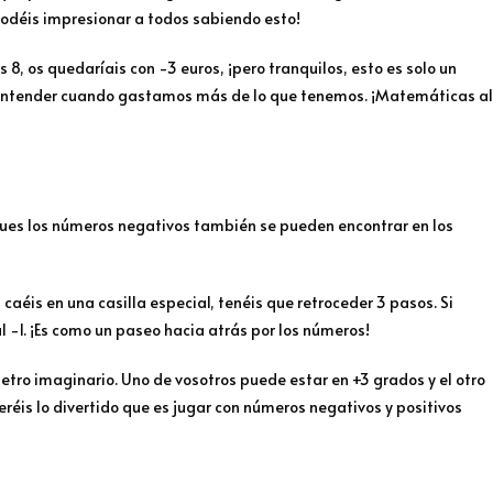
podéis impresionar a todos sabiendo esto!
s 8, os quedaríais con -3 euros, ¡pero tranquilos, esto es solo un
 entender cuando gastamos más de lo que tenemos. ¡Matemáticas al
 Pues los números negativos también se pueden encontrar en los
 caéis en una casilla especial, tenéis que retroceder 3 pasos. Si
l -1. ¡Es como un paseo hacia atrás por los números!
tro imaginario. Uno de vosotros puede estar en +3 grados y el otro
réis lo divertido que es jugar con números negativos y positivos