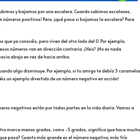
ubimos y bajamos por una escalera. Cuando subimos escalones,
n números positivos! Pero, ¿qué pasa si bajamos la escalera? Para
.
que ya conocéis, pero viven del otro lado del 0. Por ejemplo,
esos números van en dirección contraria. ¿Veis? ¡No es nada
acia abajo en vez de hacia arriba.
ando algo disminuye. Por ejemplo, si tu amigo te debía 3 caramelo
enéis un ejemplo divertido de un número negativo en acción!
eros negativos están por todas partes en la vida diaria. Vamos a
ómetro marca menos grados, como -5 grados, significa que hace much
o que pasa? Cuanto más grande es el número negativo, más frío