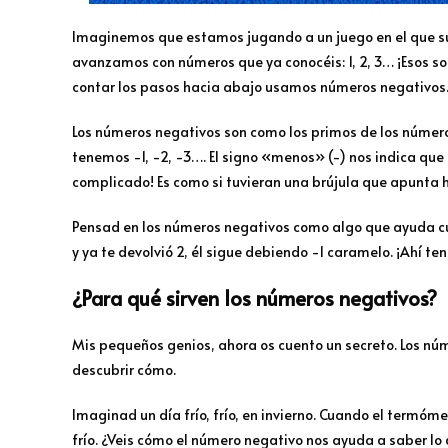
Imaginemos que estamos jugando a un juego en el que s
avanzamos con números que ya conocéis: 1, 2, 3… ¡Esos so
contar los pasos hacia abajo usamos números negativos
Los números negativos son como los primos de los números 
tenemos -1, -2, -3…. El signo «menos» (-) nos indica que 
complicado! Es como si tuvieran una brújula que apunta h
Pensad en los números negativos como algo que ayuda cu
y ya te devolvió 2, él sigue debiendo -1 caramelo. ¡Ahí t
¿Para qué sirven los números negativos?
Mis pequeños genios, ahora os cuento un secreto. Los núm
descubrir cómo.
Imaginad un día frío, frío, en invierno. Cuando el term
frío. ¿Veis cómo el número negativo nos ayuda a saber l