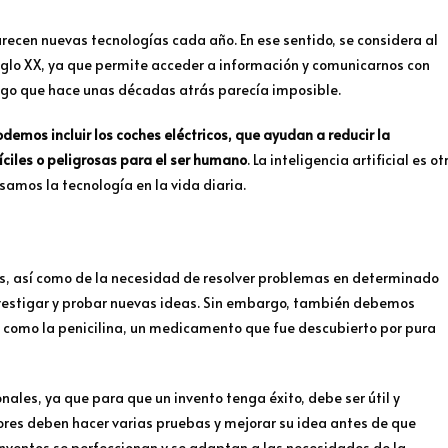
arecen nuevas tecnologías cada año. En ese sentido, se considera al
iglo XX, ya que permite acceder a información y comunicarnos con
lgo que hace unas décadas atrás parecía imposible.
demos incluir los coches eléctricos, que ayudan a reducir la
íciles o peligrosas para el ser humano
. La inteligencia artificial es ot
amos la tecnología en la vida diaria.
os, así como de la necesidad de resolver problemas en determinado
vestigar y probar nuevas ideas. Sin embargo, también debemos
, como la penicilina, un medicamento que fue descubierto por pura
nales, ya que para que un invento tenga éxito, debe ser útil y
ores deben hacer varias pruebas y mejorar su idea antes de que
 inventos se perfeccionan y se adaptan a las necesidades de la