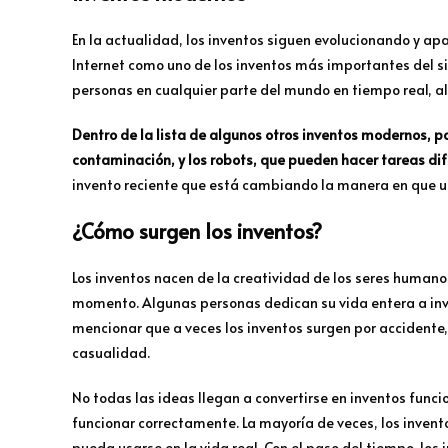
En la actualidad, los inventos siguen evolucionando y ap
Internet como uno de los inventos más importantes del s
personas en cualquier parte del mundo en tiempo real, a
Dentro de la lista de algunos otros inventos modernos, po
contaminación, y los robots, que pueden hacer tareas dif
invento reciente que está cambiando la manera en que us
¿Cómo surgen los inventos?
Los inventos nacen de la creatividad de los seres human
momento. Algunas personas dedican su vida entera a in
mencionar que a veces los inventos surgen por accidente
casualidad.
No todas las ideas llegan a convertirse en inventos funcio
funcionar correctamente. La mayoría de veces, los invent
pueda usarse en la vida real. Con el paso del tiempo, los