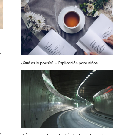
a
a
¿Qué es la poesía? – Explicación para niños
e