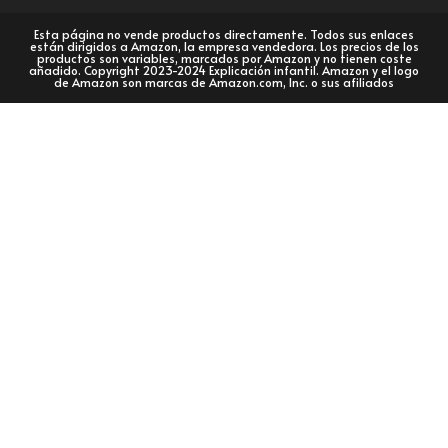
Esta página no vende productos directamente. Todos sus enlaces
están dirigidos a Amazon, la empresa vendedora. Los precios de los
productos son variables, marcados por Amazon y no tienen coste
añadido. Copyright 2023-2024 Explicación infantil. Amazon y el logo
de Amazon son marcas de Amazon.com, Inc. o sus afiliados