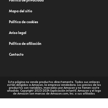
Política de privacidad
Mapa del sitio
Política de cookies
Aviso legal
Política de afiliación
Contacto
Esta página no vende productos directamente. Todos sus enlaces
están dirigidos a Amazon, la empresa vendedora. Los precios de los
productos son variables, marcados por Amazon y no tienen coste
añadido. Copyright 2023-2024 Explicación infantil. Amazon y el logo
de Amazon son marcas de Amazon.com, Inc. o sus afiliados