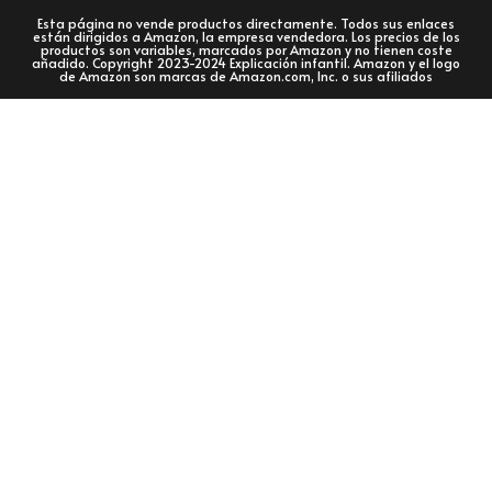
Esta página no vende productos directamente. Todos sus enlaces
están dirigidos a Amazon, la empresa vendedora. Los precios de los
productos son variables, marcados por Amazon y no tienen coste
añadido. Copyright 2023-2024 Explicación infantil. Amazon y el logo
de Amazon son marcas de Amazon.com, Inc. o sus afiliados