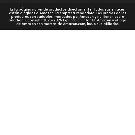
Esta página no vende productos directamente. Todos sus enlaces
están dirigidos a Amazon, la empresa vendedora. Los precios de los
productos son variables, marcados por Amazon y no tienen coste
añadido. Copyright 2023-2024 Explicación infantil. Amazon y el logo
de Amazon son marcas de Amazon.com, Inc. o sus afiliados