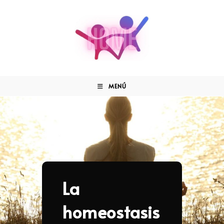
MENÚ
La
homeostasis