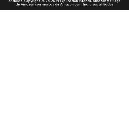
añadido. Copyright 2023-2024 Explicación infantil. Amazon y el logo
de Amazon son marcas de Amazon.com, Inc. o sus afiliados