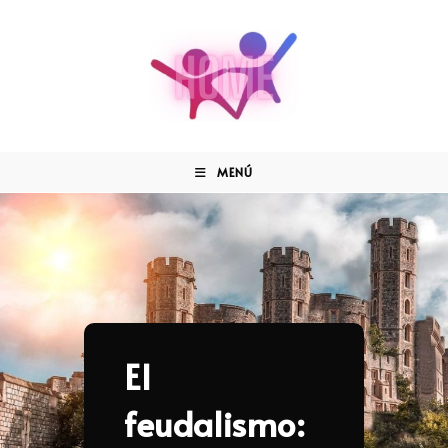
MENÚ
El
feudalismo: