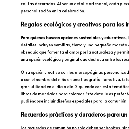
cajitas decoradas. Al ser un detalle artesanal, cada pieza
personalización en la celebración.
Regalos ecológicos y creativos para los i
Para quienes buscan opciones sostenibles y educativas, l
detalles incluyen semillas, tierra y una pequeña maceta c
obsequio que fomenta el amor por la naturaleza y permit
una opción ecológica y original que destaca entre los re
Otra opción creativa son los marcapáginas personalizados
o con el nombre del niño en una tipografía llamativa. Es
gran utilidad en el día a día. Siguiendo con esta temática
libros de mandalas para colorear. Este detalle es perfec
pudiéndose incluir diseños especiales para la comunión,
Recuerdos prácticos y duraderos para un 
Los recuerdos de comunión no solo deben ser bonitos, si