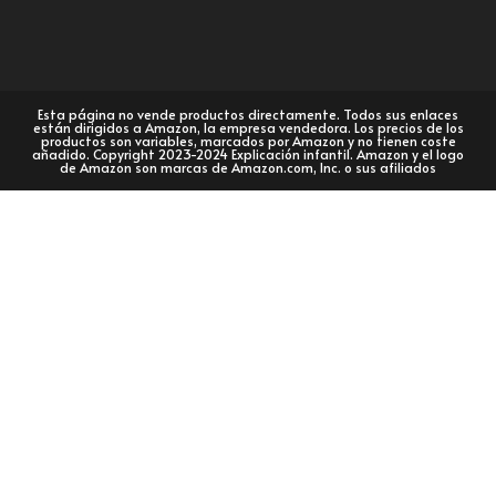
Esta página no vende productos directamente. Todos sus enlaces
están dirigidos a Amazon, la empresa vendedora. Los precios de los
productos son variables, marcados por Amazon y no tienen coste
añadido. Copyright 2023-2024 Explicación infantil. Amazon y el logo
de Amazon son marcas de Amazon.com, Inc. o sus afiliados