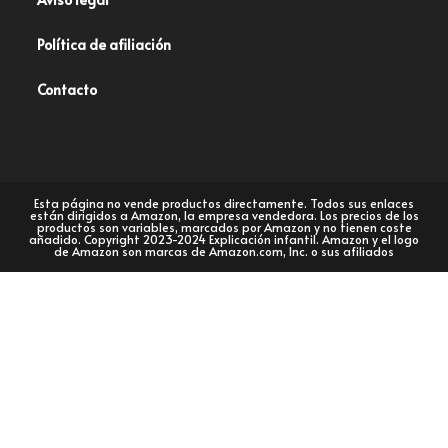
Política de afiliación
Contacto
Esta página no vende productos directamente. Todos sus enlaces
están dirigidos a Amazon, la empresa vendedora. Los precios de los
productos son variables, marcados por Amazon y no tienen coste
añadido. Copyright 2023-2024 Explicación infantil. Amazon y el logo
de Amazon son marcas de Amazon.com, Inc. o sus afiliados