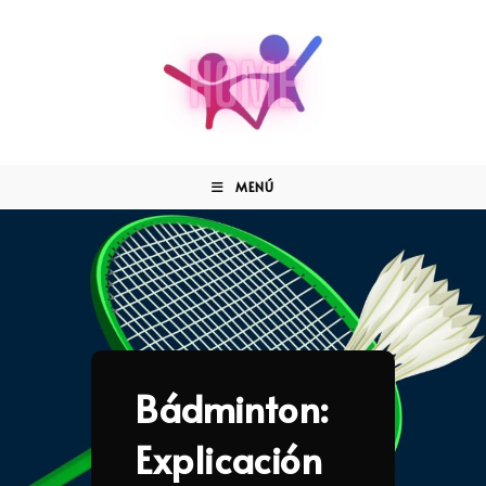
MENÚ
Bádminton:
Explicación