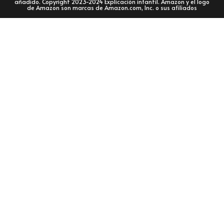
añadido. Copyright 2023-2024 Explicación infantil. Amazon y el logo
de Amazon son marcas de Amazon.com, Inc. o sus afiliados