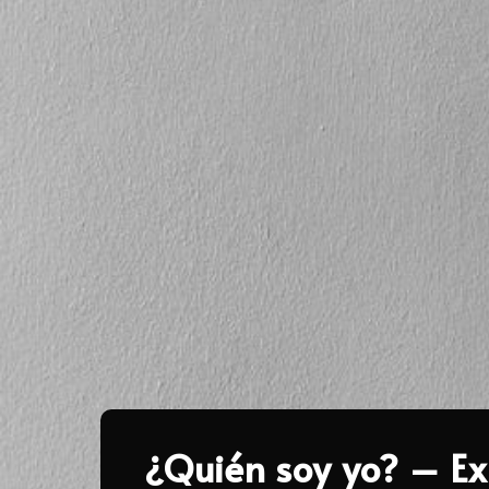
¿Quién soy yo? – Ex