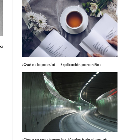
ia
¿Qué es la poesía? – Explicación para niños
¿Cómo se construyen los túneles bajo el agua?: