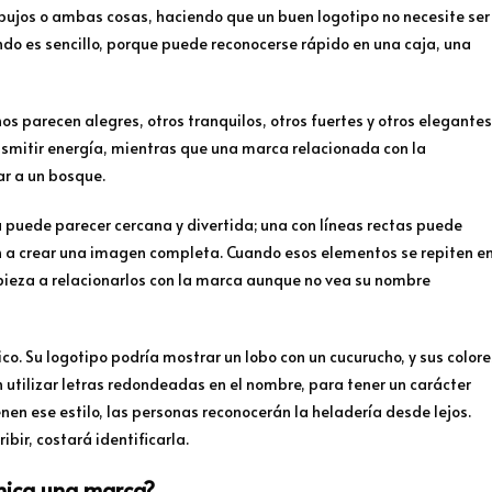
dibujos o ambas cosas, haciendo que un buen logotipo no necesite ser
o es sencillo, porque puede reconocerse rápido en una caja, una
os parecen alegres, otros tranquilos, otros fuertes y otros elegantes
nsmitir energía, mientras que una marca relacionada con la
ar a un bosque.
puede parecer cercana y divertida; una con líneas rectas puede
n a crear una imagen completa. Cuando esos elementos se repiten e
pieza a relacionarlos con la marca aunque no vea su nombre
. Su logotipo podría mostrar un lobo con un cucurucho, y sus colore
n utilizar letras redondeadas en el nombre, para tener un carácter
enen ese estilo, las personas reconocerán la heladería desde lejos.
bir, costará identificarla.
nica una marca?