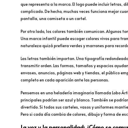
que representa a la marca. El logo puede incluir letras, 
complicado. De hecho, muchas veces funciona mejor cuand
pantalla, una camiseta o un cartel.
Por otro lado, los colores también comunican. Algunos ton
Una marca infantil puede escoger colores vivos para tra
naturaleza quizá prefiera verdes y marrones para record
Las letras también importan. Una tipografía redondeada 
transmitir orden. Las formas, tamaños y espacios ayuda
envases, anuncios, páginas web y tiendas, el público em
completo en cada aparición ante las personas.
Pensemos en una heladería imaginaria llamada Lobo Ártico
principales podrían ser azul y blanco. También se podría
divertido. Si todos sus carteles, vasos y uniformes manti
Pero si cada día cambia de colores, dibujo y forma de escri
La voz y la personalidad: ¿Cómo se comu