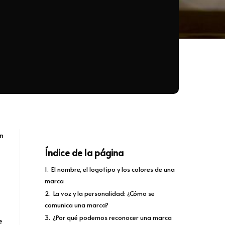
un
Índice de la página
1.
El nombre, el logotipo y los colores de una
marca
2.
La voz y la personalidad: ¿Cómo se
comunica una marca?
3.
¿Por qué podemos reconocer una marca
e