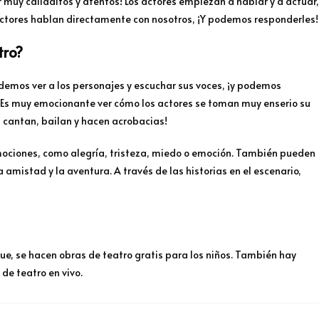
muy calladitos y atentos! Los actores empiezan a hablar y a actuar,
 actores hablan directamente con nosotros, ¡Y podemos responderles!
tro?
demos ver a los personajes y escuchar sus voces, ¡y podemos
Es muy emocionante ver cómo los actores se toman muy enserio su
 cantan, bailan y hacen acrobacias!
ociones, como alegría, tristeza, miedo o emoción. También pueden
 amistad y la aventura. A través de las historias en el escenario,
ue, se hacen obras de teatro gratis para los niños. También hay
de teatro en vivo.