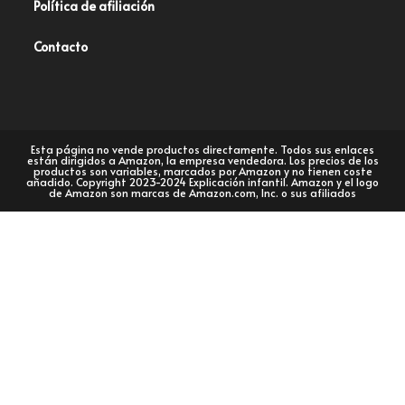
Política de afiliación
Contacto
Esta página no vende productos directamente. Todos sus enlaces
están dirigidos a Amazon, la empresa vendedora. Los precios de los
productos son variables, marcados por Amazon y no tienen coste
añadido. Copyright 2023-2024 Explicación infantil. Amazon y el logo
de Amazon son marcas de Amazon.com, Inc. o sus afiliados