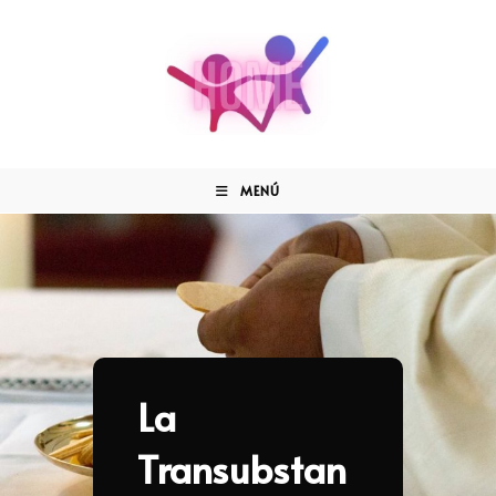
MENÚ
La
Transubstan