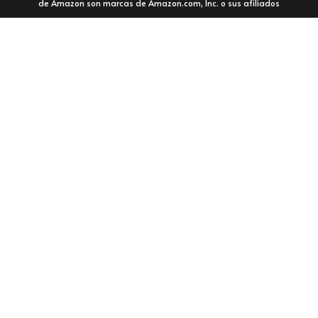
de Amazon son marcas de Amazon.com, Inc. o sus afiliados