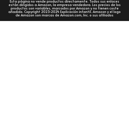
Esta página no vende productos directamente. Todos sus enlaces
están dirigidos a Amazon, la empresa vendedora. Los precios de los
productos son variables, marcados por Amazon y no tienen coste
añadido. Copyright 2023-2024 Explicación infantil. Amazon y el logo
de Amazon son marcas de Amazon.com, Inc. o sus afiliados