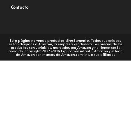
Contacto
Esta página no vende productos directamente. Todos sus enlaces
están dirigidos a Amazon, la empresa vendedora. Los precios de los
productos son variables, marcados por Amazon y no tienen coste
añadido. Copyright 2023-2024 Explicación infantil. Amazon y el logo
de Amazon son marcas de Amazon.com, Inc. o sus afiliados