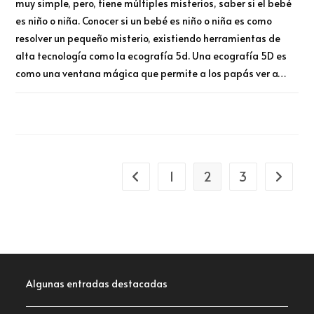
muy simple, pero, tiene múltiples misterios, saber si el bebé
es niño o niña. Conocer si un bebé es niño o niña es como
resolver un pequeño misterio, existiendo herramientas de
alta tecnología como la ecografía 5d. Una ecografía 5D es
como una ventana mágica que permite a los papás ver a…
COMENTARIOS DESACTIVADOS
NOVIEMBRE 24, 2023
1
2
3
Algunas entradas destacadas