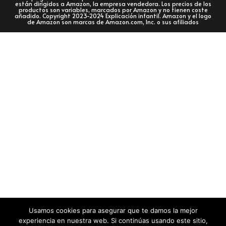
están dirigidos a Amazon, la empresa vendedora. Los precios de los
productos son variables, marcados por Amazon y no tienen coste
añadido. Copyright 2023-2024 Explicación infantil. Amazon y el logo
de Amazon son marcas de Amazon.com, Inc. o sus afiliados
Usamos cookies para asegurar que te damos la mejor
experiencia en nuestra web. Si continúas usando este sitio,