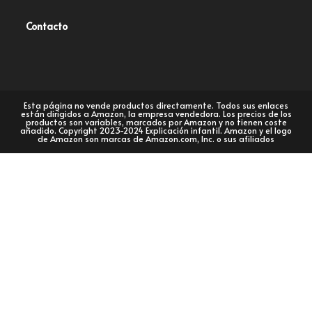
Contacto
Esta página no vende productos directamente. Todos sus enlaces
están dirigidos a Amazon, la empresa vendedora. Los precios de los
productos son variables, marcados por Amazon y no tienen coste
añadido. Copyright 2023-2024 Explicación infantil. Amazon y el logo
de Amazon son marcas de Amazon.com, Inc. o sus afiliados