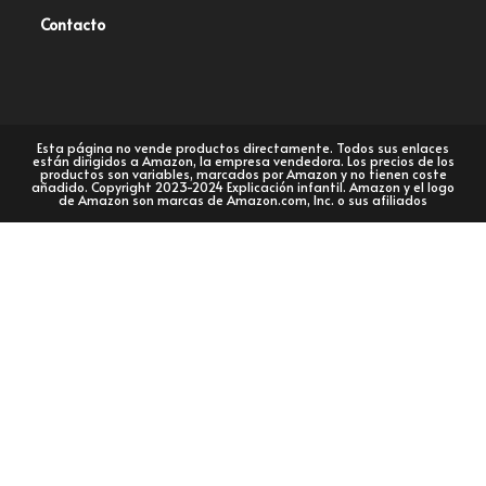
Contacto
Esta página no vende productos directamente. Todos sus enlaces
están dirigidos a Amazon, la empresa vendedora. Los precios de los
productos son variables, marcados por Amazon y no tienen coste
añadido. Copyright 2023-2024 Explicación infantil. Amazon y el logo
de Amazon son marcas de Amazon.com, Inc. o sus afiliados